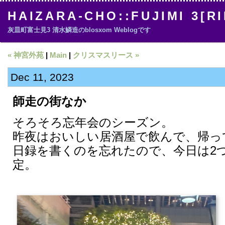
HAIZARA-CHO::FUJIMI 3[R
灰皿町富士見3 清水鱗造のblosxom Weblogです
« 神宮外苑
|
Main
|
クリスマスリース »
Dec 11, 2023
師走の街なか
そろそろ忘年会のシーズン。
昨夜はおいしい居酒屋で飲んで、帰っ
日録を書くのを忘れたので、今日は2つb
定。