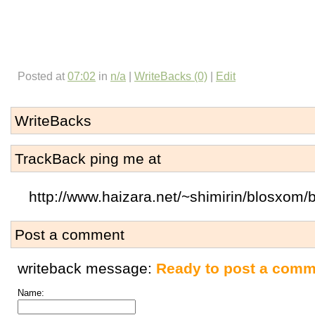
Posted at
07:02
in
n/a
|
WriteBacks (0)
|
Edit
WriteBacks
TrackBack ping me at
http://www.haizara.net/~shimirin/blosxom
Post a comment
writeback message:
Ready to post a comm
Name: