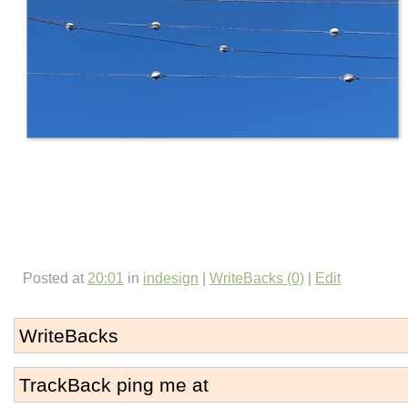
Posted at
20:01
in
indesign
|
WriteBacks (0)
|
Edit
WriteBacks
TrackBack ping me at