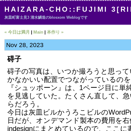
HAIZARA-CHO::FUJIMI 3[R
灰皿町富士見3 清水鱗造のblosxom Weblogです
« 今日は満月
|
Main
|
本作り »
Nov 28, 2023
碍子
碍子の写真は、いつか撮ろうと思って
かなかいい配置でつながっているのを
『シュッポーン』は、1ページ目に単
を見逃していた。たくさん直して、急
らだろう。
今日は灰皿ビルかうろこビルのWordPres
日だが、オンデマンド製本の費用を右
indesignにまとめているので、ここ