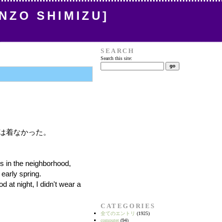
INZO SHIMIZU]
SEARCH
Search this site:
は着なかった。
ls in the neighborhood,
 early spring.
 at night, I didn't wear a
CATEGORIES
全てのエントリ
(1925)
computer
(94)