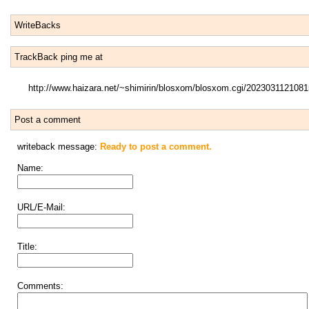
WriteBacks
TrackBack ping me at
http://www.haizara.net/~shimirin/blosxom/blosxom.cgi/2023031121081
Post a comment
writeback message:
Ready to post a comment.
Name:
URL/E-Mail:
Title:
Comments: