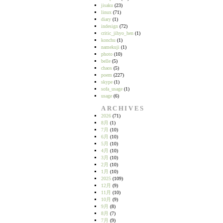
jisaku
(23)
linux
(71)
diary
(1)
indesign
(72)
critic_jihyo_hen
(1)
konchu
(1)
namekuji
(1)
photo
(10)
belle
(5)
chaos
(5)
poem
(227)
skype
(1)
sofa_usage
(1)
usage
(6)
ARCHIVES
2026
(71)
8月
(1)
7月
(10)
6月
(10)
5月
(10)
4月
(10)
3月
(10)
2月
(10)
1月
(10)
2025
(109)
12月
(9)
11月
(10)
10月
(9)
9月
(8)
8月
(7)
7月
(9)