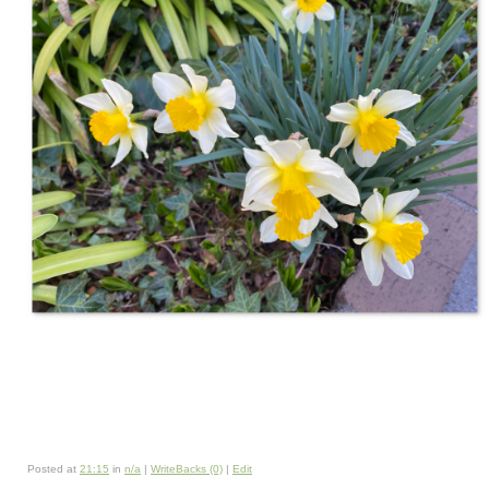
Posted at
21:15
in
n/a
|
WriteBacks (0)
|
Edit