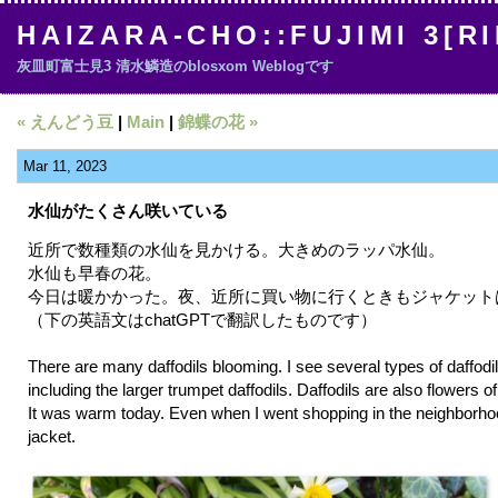
HAIZARA-CHO::FUJIMI 3[R
灰皿町富士見3 清水鱗造のblosxom Weblogです
« えんどう豆
|
Main
|
錦蝶の花 »
Mar 11, 2023
水仙がたくさん咲いている
近所で数種類の水仙を見かける。大きめのラッパ水仙。
水仙も早春の花。
今日は暖かかった。夜、近所に買い物に行くときもジャケット
（下の英語文はchatGPTで翻訳したものです）
There are many daffodils blooming. I see several types of daffodi
including the larger trumpet daffodils. Daffodils are also flowers of
It was warm today. Even when I went shopping in the neighborhood
jacket.