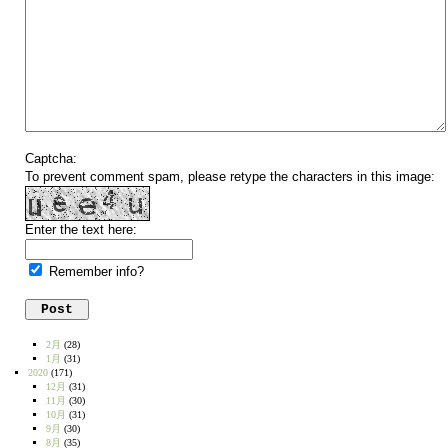
Captcha:
To prevent comment spam, please retype the characters in this image:
Enter the text here:
Remember info?
2月
(28)
1月
(31)
2020
(171)
12月
(31)
11月
(30)
10月
(31)
9月
(30)
8月
(35)