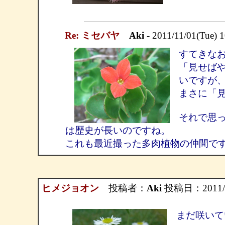
Re: ミセバヤ
Aki
- 2011/11/01(Tue) 
すてきな
「見せば
いですが
まさに「
それで思
は歴史が長いのですね。
これも最近撮った多肉植物の仲間で
ヒメジョオン
投稿者：
Aki
投稿日：2011/10
まだ咲いて