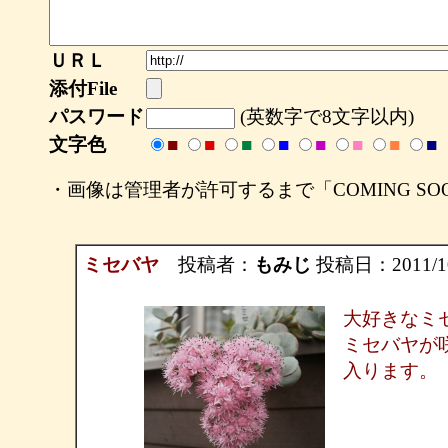
ＵＲＬ
添付File
パスワード
(英数字で8文字以内)
文字色
■
■
■
■
■
■
■
■
・画像は管理者が許可するまで「COMING S
ミセバヤ
投稿者：
もみじ
投稿日：2011/10/
大好きなミ
ミセバヤが
入ります。