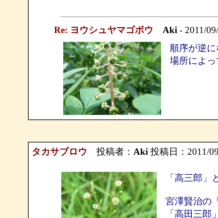
Re: ヨウシュヤマゴボウ
Aki
- 2011/09
順序が逆に
場所によっ
タカサブロウ
投稿者：
Aki
投稿日：2011/09/0
「高三郎」
宮澤賢治の
「高田三郎