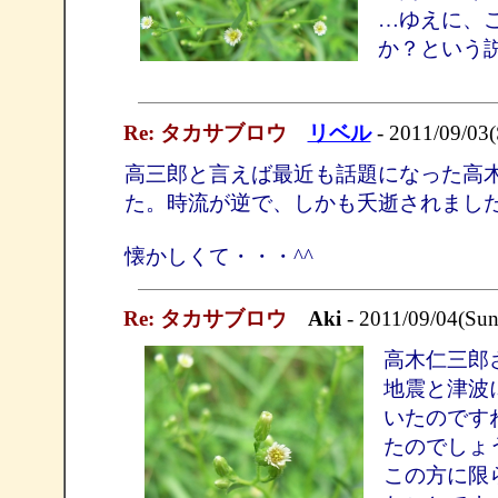
…ゆえに、
か？という
Re: タカサブロウ
リベル
- 2011/09/03(
高三郎と言えば最近も話題になった高
た。時流が逆で、しかも夭逝されまし
懐かしくて・・・^^
Re: タカサブロウ
Aki
- 2011/09/04(Sun
高木仁三郎
地震と津波
いたのです
たのでしょ
この方に限