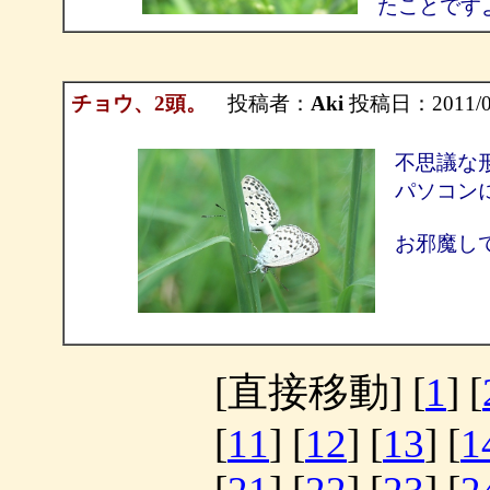
たことです
チョウ、2頭。
投稿者：
Aki
投稿日：2011/09/
不思議な
パソコン
お邪魔し
[直接移動] [
1
] [
[
11
] [
12
] [
13
] [
1