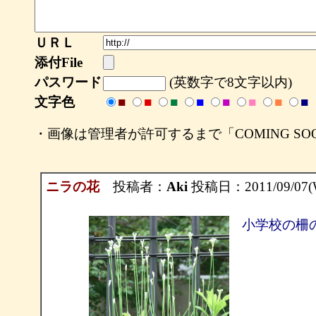
ＵＲＬ
添付File
パスワード
(英数字で8文字以内)
文字色
■
■
■
■
■
■
■
■
・画像は管理者が許可するまで「COMING S
ニラの花
投稿者：
Aki
投稿日：2011/09/07(W
小学校の柵