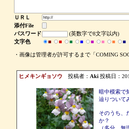
ＵＲＬ
添付File
パスワード
(英数字で8文字以内)
文字色
■
■
■
■
■
■
■
■
・画像は管理者が許可するまで「COMING S
ヒメキンギョソウ
投稿者：
Aki
投稿日：2011/
暗中模索で
辿りついて
そのうち、
か？
（多分、無