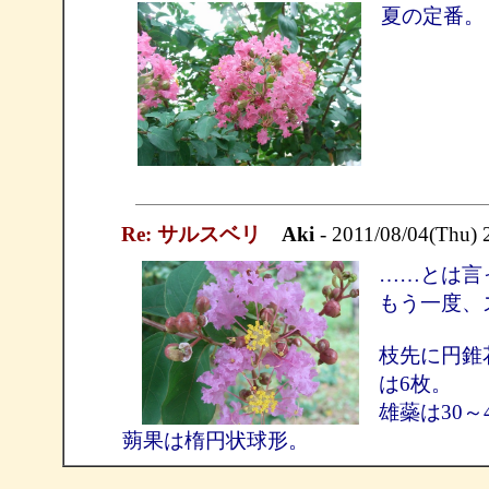
夏の定番。
Re: サルスベリ
Aki
- 2011/08/04(Thu) 
……とは言
もう一度、
枝先に円錐
は6枚。
雄蘂は30～
蒴果は楕円状球形。