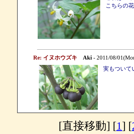
こちらの花
Re: イヌホウズキ
Aki
- 2011/08/01(Mo
実もついて
[直接移動] [
1
] [