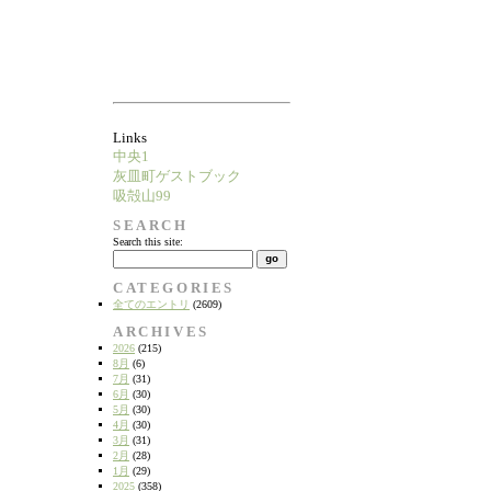
Links
中央1
灰皿町ゲストブック
吸殻山99
SEARCH
Search this site:
CATEGORIES
全てのエントリ
(2609)
ARCHIVES
2026
(215)
8月
(6)
7月
(31)
6月
(30)
5月
(30)
4月
(30)
3月
(31)
2月
(28)
1月
(29)
2025
(358)