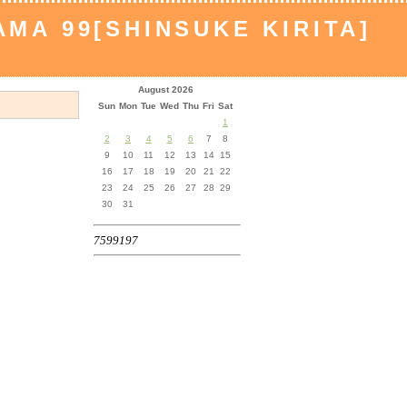
MA 99[SHINSUKE KIRITA]
August 2026
Sun
Mon
Tue
Wed
Thu
Fri
Sat
1
2
3
4
5
6
7
8
9
10
11
12
13
14
15
16
17
18
19
20
21
22
23
24
25
26
27
28
29
30
31
7599197