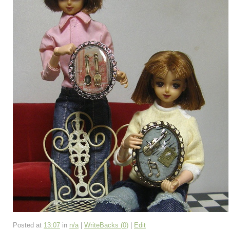
Posted at
13:07
in
n/a
|
WriteBacks (0)
|
Edit