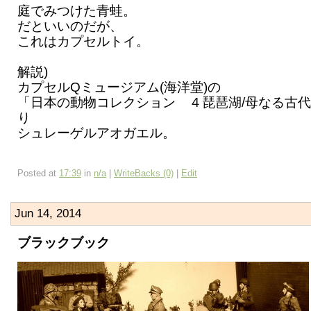
庭でみつけた青蛙。
だといいのだが、
これはカプセルトイ。
解説)
カプセルQミュージアム(海洋堂)の
「日本の動物コレクション ４琵琶湖/母なる古
り
シュレーゲルアオガエル。
Posted at
17:39
in
n/a
|
WriteBacks (0)
|
Edit
Jun 14, 2014
ブラックブック