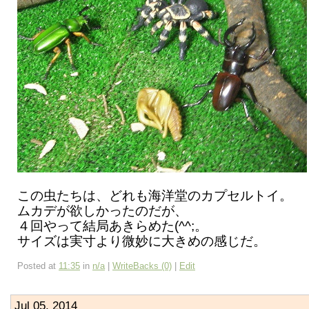
この虫たちは、どれも海洋堂のカプセルトイ。
ムカデが欲しかったのだが、
４回やって結局あきらめた(^^;。
サイズは実寸より微妙に大きめの感じだ。
Posted at
11:35
in
n/a
|
WriteBacks (0)
|
Edit
Jul 05, 2014