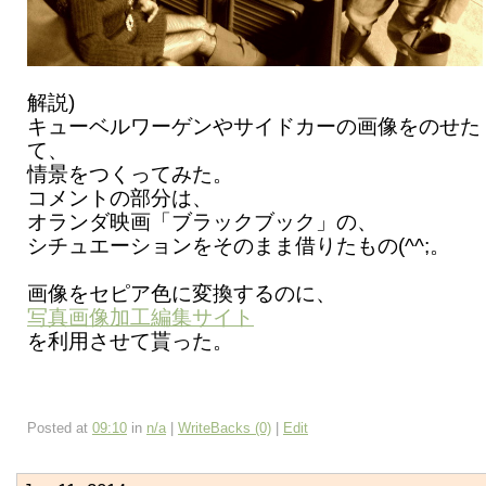
解説)
キューベルワーゲンやサイドカーの画像をのせた
て、
情景をつくってみた。
コメントの部分は、
オランダ映画「ブラックブック」の、
シチュエーションをそのまま借りたもの(^^;。
画像をセピア色に変換するのに、
写真画像加工編集サイト
を利用させて貰った。
Posted at
09:10
in
n/a
|
WriteBacks (0)
|
Edit