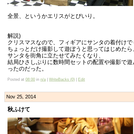
全景、というかエリスがとびいり。
解説)
クリスマスなので、フィギアにサンタの着付けで
ちょっとだけ撮影して遊ぼうと思ってはじめたら
サンタを街角に立たせてみたくなり、
結局ひさしぶりに数時間セットの配置や撮影で遊
ったのだった。
Posted at
08:00
in
n/a
|
WriteBacks (0)
|
Edit
Nov 25, 2014
秋ふけて