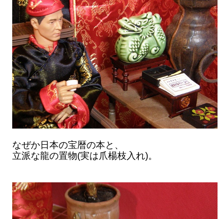
なぜか日本の宝暦の本と、
立派な龍の置物(実は爪楊枝入れ)。