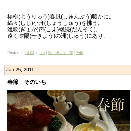
楊柳(ようりゅう)春風(しゅんぷう)暖かに。
絲々(しし)小舟(しょうしゅう)を拂う。
漁歌(ぎょか)声(こえ)継続(だんぞく)。
遠く夕陽(せきよう)の洲(しゅう)にあり。
Posted at
14:04
in
n/a
|
WriteBacks (0)
|
Edit
Jan 25, 2011
春節 そのいち