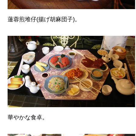
蓮蓉煎堆仔(揚げ胡麻団子)。
華やかな食卓。