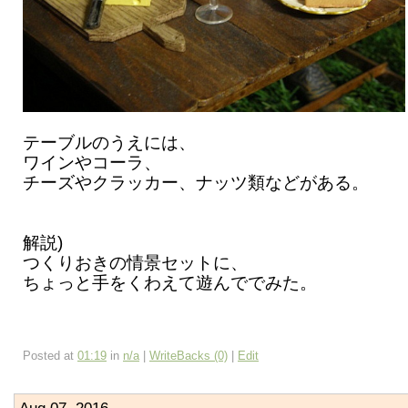
テーブルのうえには、
ワインやコーラ、
チーズやクラッカー、ナッツ類などがある。
解説)
つくりおきの情景セットに、
ちょっと手をくわえて遊んででみた。
Posted at
01:19
in
n/a
|
WriteBacks (0)
|
Edit