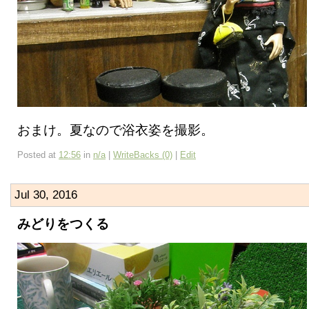
おまけ。夏なので浴衣姿を撮影。
Posted at
12:56
in
n/a
|
WriteBacks (0)
|
Edit
Jul 30, 2016
みどりをつくる