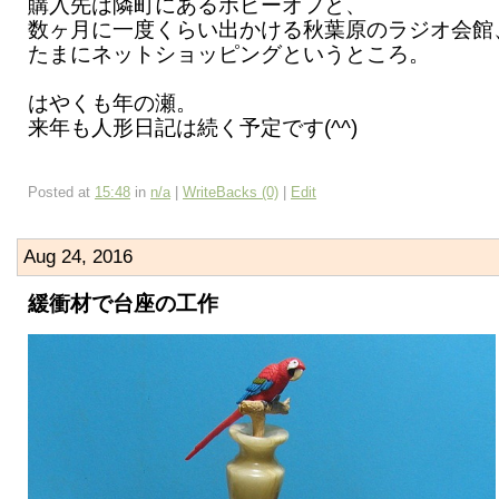
購入先は隣町にあるホビーオフと、
数ヶ月に一度くらい出かける秋葉原のラジオ会館
たまにネットショッピングというところ。
はやくも年の瀬。
来年も人形日記は続く予定です(^^)
Posted at
15:48
in
n/a
|
WriteBacks (0)
|
Edit
Aug 24, 2016
緩衝材で台座の工作