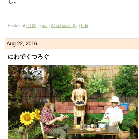
し。
Posted at
00:06
in
n/a
|
WriteBacks (0)
|
Edit
Aug 22, 2016
にわでくつろぐ