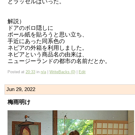
とラッセルはいった。
解説）
ドアのボロ隠しに
ボール紙を貼ろうと思い立ち、
手近にあった同系色の
ネピアの外箱を利用しました。
ネピアという商品名の由来は、
ニュージーランドの都市の名前だとか。
Posted at
20:33
in
n/a
|
WriteBacks (0)
|
Edit
Jun 29, 2022
梅雨明け