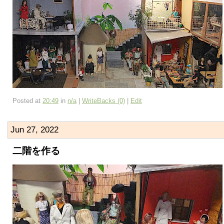
Posted at
20:49
in
n/a
|
WriteBacks (0)
|
Edit
Jun 27, 2022
二階を作る