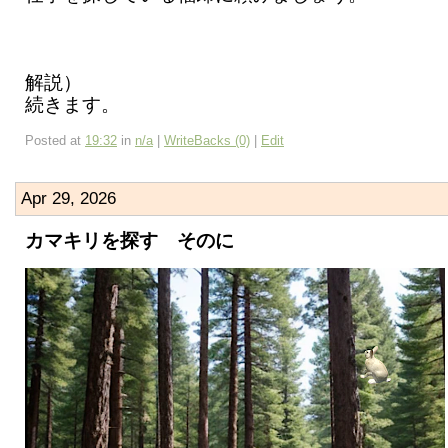
解説）
続きます。
Posted at
19:32
in
n/a
|
WriteBacks (0)
|
Edit
Apr 29, 2026
カマキリを探す そのに