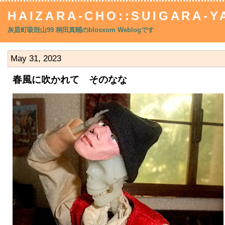
HAIZARA-CHO::SUIGARA-YA
灰皿町吸殻山99 桐田真輔のblosxom Weblogです
May 31, 2023
春風に吹かれて そのなな