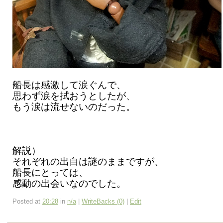
船長は感激して涙ぐんで、
思わず涙を拭おうとしたが、
もう涙は流せないのだった。
解説）
それぞれの出自は謎のままですが、
船長にとっては、
感動の出会いなのでした。
Posted at
20:28
in
n/a
|
WriteBacks (0)
|
Edit