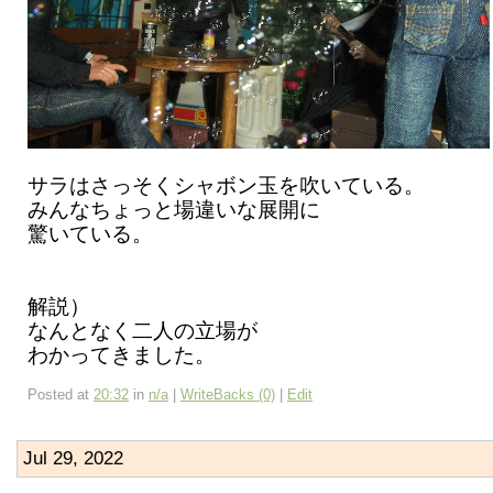
サラはさっそくシャボン玉を吹いている。
みんなちょっと場違いな展開に
驚いている。
解説）
なんとなく二人の立場が
わかってきました。
Posted at
20:32
in
n/a
|
WriteBacks (0)
|
Edit
Jul 29, 2022