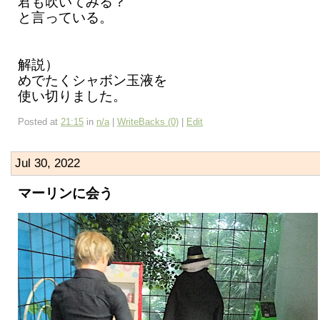
君も吹いてみる？
と言っている。
解説）
めでたくシャボン玉液を
使い切りました。
Posted at
21:15
in
n/a
|
WriteBacks (0)
|
Edit
Jul 30, 2022
マーリンに会う