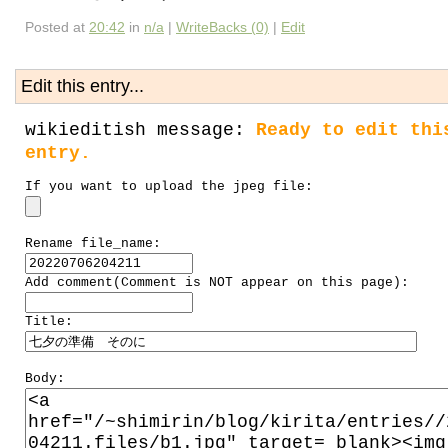
Posted at
20:42
in
n/a
|
WriteBacks (0)
|
Edit
Edit this entry...
wikieditish message:
Ready to edit thi
entry.
If you want to upload the jpeg file:
Rename file_name:
Add comment(Comment is NOT appear on this page):
Title:
Body: