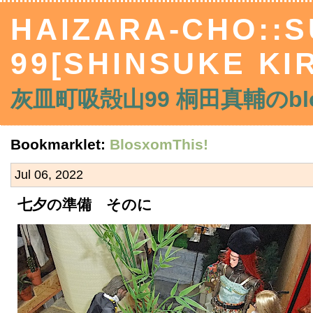
HAIZARA-CHO::
99[SHINSUKE KIR
灰皿町吸殻山99 桐田真輔のblo
Bookmarklet:
BlosxomThis!
Jul 06, 2022
七夕の準備 そのに