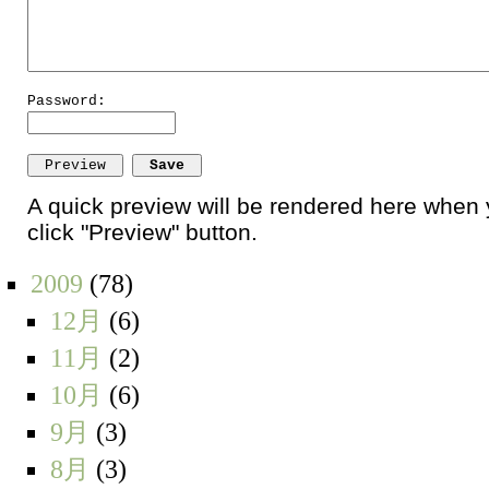
Password:
A quick preview will be rendered here when
click "Preview" button.
2009
(78)
12月
(6)
11月
(2)
10月
(6)
9月
(3)
8月
(3)