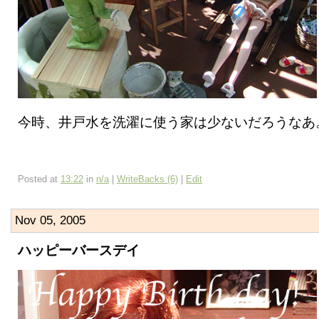
今時、井戸水を洗濯に使う家は少ないだろうなあ
Posted at
13:22
in
n/a
|
WriteBacks (6)
|
Edit
Nov 05, 2005
ハッピーバースデイ