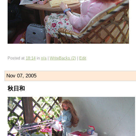
Posted at
18:14
in
n/a
|
WriteBacks (2)
|
Edit
Nov 07, 2005
秋日和