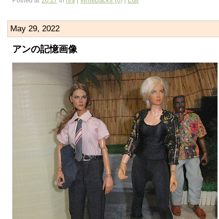
Posted at
20:27
in
n/a
|
WriteBacks (0)
|
Edit
May 29, 2022
アンの記憶画像