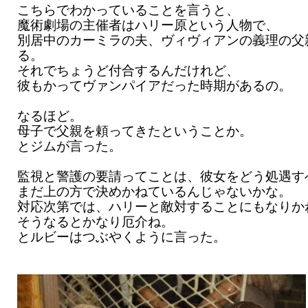
こちらでわかっていることを言うと、
魔術劇場の主催者はハリー原という人物で、
別居中のカーミラの夫、ヴィヴィアンの義理の父
る。
それでちょうど付合するんだけれど、
彼もかってヴァンパイアだった時期があるの。
なるほど。
母子で父親を頼ってきたということか。
とジムが言った。
監視と警護の要請ってことは、彼女をどう処遇す
まだ上の方で決めかねているんじゃないかな。
対応次第では、ハリーと敵対することにもなりか
そうなるとかなり厄介ね。
とルビーはつぶやくように言った。