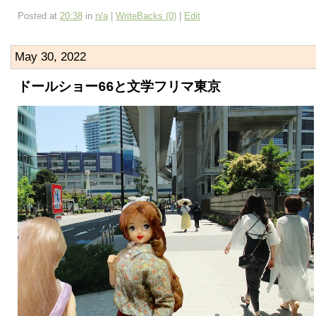
Posted at
20:38
in
n/a
|
WriteBacks (0)
|
Edit
May 30, 2022
ドールショー66と文学フリマ東京