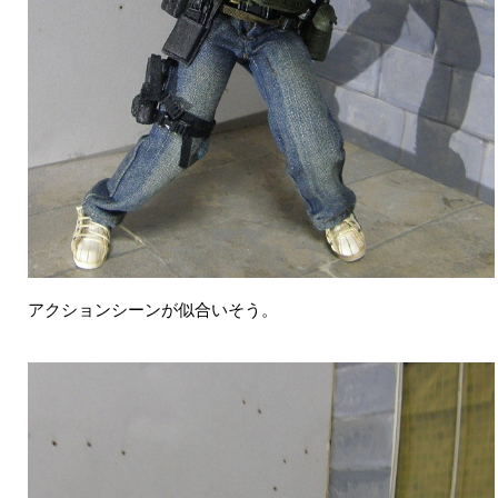
アクションシーンが似合いそう。