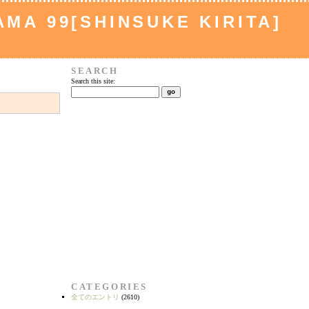
MA 99[SHINSUKE KIRITA]
SEARCH
Search this site:
CATEGORIES
全てのエントリ
(2610)