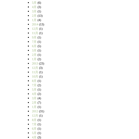
5月
(6)
4月
(3)
3月
(1)
2月
(13)
1月
(4)
2014
(13)
12月
(1)
11月
(1)
9月
(1)
7月
(1)
6月
(5)
3月
(1)
2月
(1)
1月
(2)
2013
(23)
12月
(3)
11月
(1)
10月
(1)
8月
(1)
7月
(2)
5月
(1)
4月
(2)
3月
(4)
2月
(7)
1月
(1)
2012
(31)
12月
(1)
8月
(1)
7月
(1)
6月
(1)
5月
(1)
4月
(3)