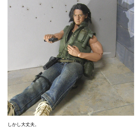
しかし大丈夫。