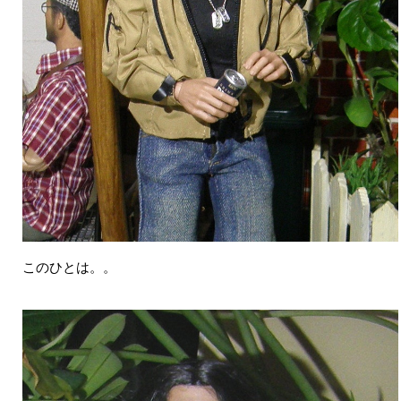
このひとは。。