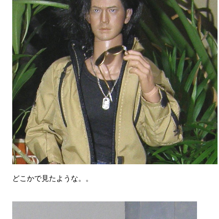
どこかで見たような。。