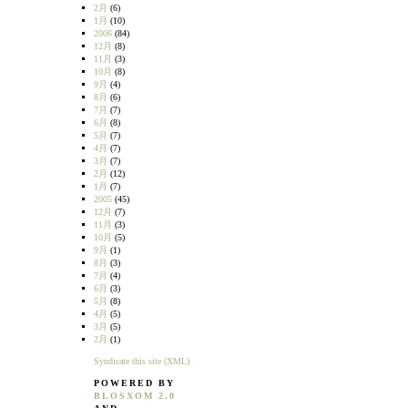
2月
(6)
1月
(10)
2006
(84)
12月
(8)
11月
(3)
10月
(8)
9月
(4)
8月
(6)
7月
(7)
6月
(8)
5月
(7)
4月
(7)
3月
(7)
2月
(12)
1月
(7)
2005
(45)
12月
(7)
11月
(3)
10月
(5)
9月
(1)
8月
(3)
7月
(4)
6月
(3)
5月
(8)
4月
(5)
3月
(5)
2月
(1)
Syndicate this site (XML)
POWERED BY
BLOSXOM 2.0