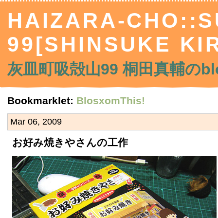
HAIZARA-CHO::
99[SHINSUKE KIR
灰皿町吸殻山99 桐田真輔のblo
Bookmarklet:
BlosxomThis!
Mar 06, 2009
お好み焼きやさんの工作