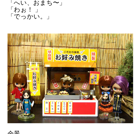
「へい、おまち〜」
「わぉ！ 」
「でっかい。」
全景。