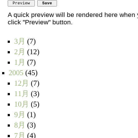
A quick preview will be rendered here when
click "Preview" button.
3月
(7)
2月
(12)
1月
(7)
2005
(45)
12月
(7)
11月
(3)
10月
(5)
9月
(1)
8月
(3)
7月
(4)