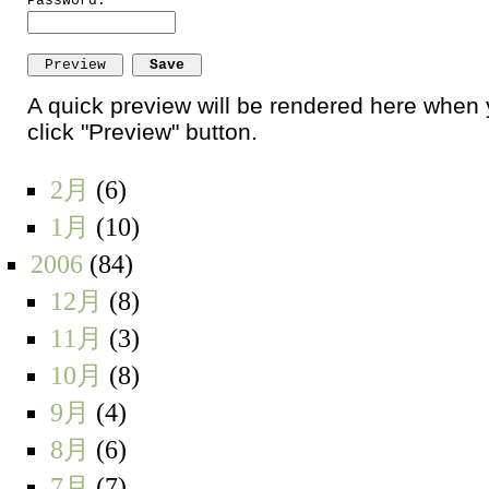
Password:
A quick preview will be rendered here when
click "Preview" button.
2月
(6)
1月
(10)
2006
(84)
12月
(8)
11月
(3)
10月
(8)
9月
(4)
8月
(6)
7月
(7)