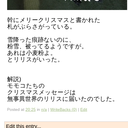
幹にメリークリスマスと書かれた
札がぶらさがっている。
雪降った痕跡ないのに、
粉雪、被ってるようですが。
あれは小麦粉よ。
とリリスがいった。
解説)
モモコたちの
クリスマスメッセージは
無事異世界のリリスに届いたのでした。
Posted at
20:25
in
n/a
|
WriteBacks (0)
|
Edit
Edit this entry...