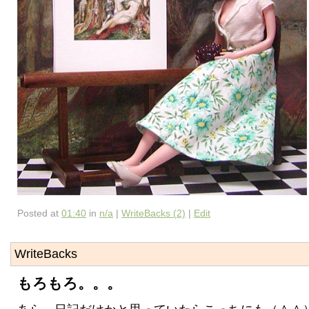
Posted at
01:40
in
n/a
|
WriteBacks (2)
|
Edit
WriteBacks
もろもろ。。。