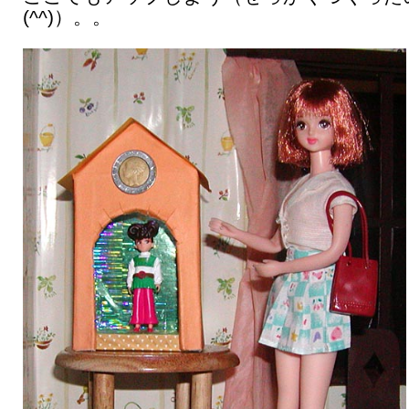
(^^)）。。