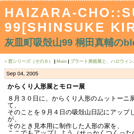
HAIZARA-CHO::
99[SHINSUKE KIR
灰皿町吸殻山99 桐田真輔のblo
« 窓シリーズ（その６）
|
Main
|
プラート美術展と、ハロウィン。
Sep 04, 2005
からくり人形展とモロー展
８月３０日に、からくり人形のムットーニ
て、
そのことを９月４日の吸殻山日記にアップ
が、
そのとき見本用に制作した人形の家を、
ここでもアップしよう（せっかくつくった