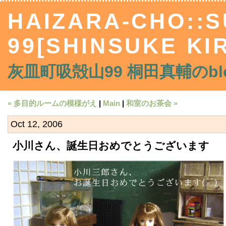
HAIZARA-CHO::
99[SHINSUKE KIR
灰皿町吸殻山99 桐田真輔のblo
« 多目的ルームの模様がえ
|
Main
|
和室のお茶会 »
Oct 12, 2006
小川さん、誕生日おめでとうございます