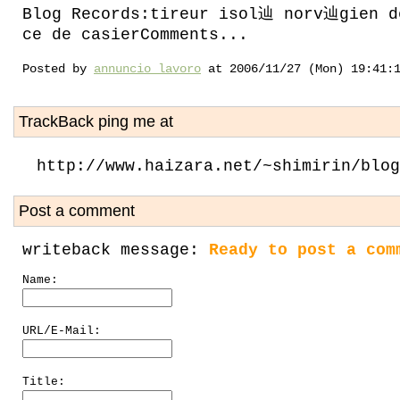
Blog Records:tireur isol辿 norv辿gien 
ce de casierComments...
Posted by
annuncio lavoro
at 2006/11/27 (Mon) 19:41:
TrackBack ping me at
http://www.haizara.net/~shimirin/blog
Post a comment
writeback message:
Ready to post a com
Name:
URL/E-Mail:
Title: