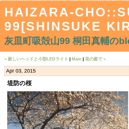
HAIZARA-CHO::
99[SHINSUKE KIR
灰皿町吸殻山99 桐田真輔のblo
« 新しいヘッドと小型LEDライト
|
Main
|
花の庭で »
Apr 03, 2015
堤防の桜