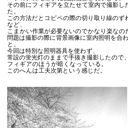
その前にフィギアを立たせて室内で撮影し
た。
この方法だとコピペの際の切り取り線のず
など、
こまかい作業が必要ないのでかなり楽なの
問題は撮影の際に背景画像に室内照明を合
と。
今回は特別な照明器具を使わず、
常設の蛍光灯のままで手抜き撮影したので
フィギアのほうが暗くなっている。
このへんは工夫次第という感じだ。