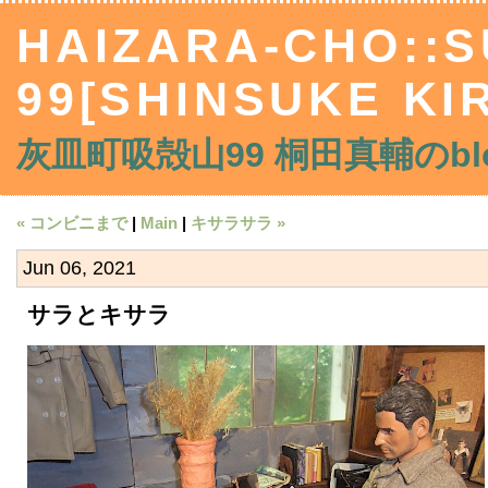
HAIZARA-CHO::
99[SHINSUKE KIR
灰皿町吸殻山99 桐田真輔のblo
« コンビニまで
|
Main
|
キサラサラ »
Jun 06, 2021
サラとキサラ