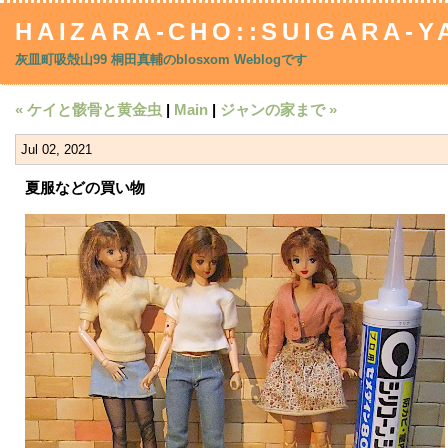
HAIZARA-CHO::SUIGARA-YA
灰皿町吸殻山99 桐田真輔のblosxom Weblogです
« ケイと骸骨と黄金虫
|
Main
|
ジャンの家まで »
Jul 02, 2021
夏服などの買い物