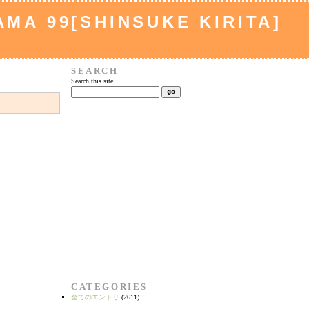
MA 99[SHINSUKE KIRITA]
SEARCH
Search this site:
CATEGORIES
全てのエントリ
(2611)