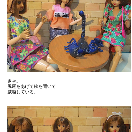
きゃ。
尻尾をあげて鋏を開いて
威嚇している。