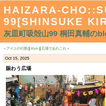
HAIZARA-CHO::
99[SHINSUKE KIR
灰皿町吸殻山99 桐田真輔のblo
« アイスの行動
|
Main
|
広場であれこれ »
Oct 15, 2025
賑わう広場